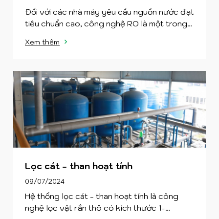
Đối với các nhà máy yêu cầu nguồn nước đạt
tiêu chuẩn cao, công nghệ RO là một trong
những lựa chọn hàng đầu.Hệ thống màng lọc
Xem thêm
RO là một hệ thống sử dụng nguyên tắc lọc
ngược (reverse osmosis) so với cách lọc
thẩm thấu đơn thuần. Để loại bỏ 95 – 99%
của tất cả các khoáng chất và hóa chất
(chất rắn hòa tan trong nước). Màng lọc
thẩm thấu ngược (Reverse osmosis
membrane) được làm vật liệu đặc biệt, hoạt
động theo một nguyên lý riêng giúp không
chỉ loại bỏ các phần tử rất nhỏ, mà còn loại
hết các chất độc hại gây ung thư và mùi vị
của nước.
Lọc cát - than hoạt tính
09/07/2024
Hệ thống lọc cát - than hoạt tính là công
nghệ lọc vật rắn thô có kích thước 1-